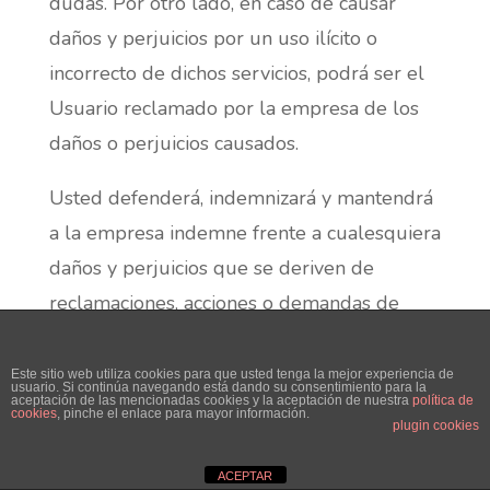
dudas. Por otro lado, en caso de causar
daños y perjuicios por un uso ilícito o
incorrecto de dichos servicios, podrá ser el
Usuario reclamado por la empresa de los
daños o perjuicios causados.
Usted defenderá, indemnizará y mantendrá
a la empresa indemne frente a cualesquiera
daños y perjuicios que se deriven de
reclamaciones, acciones o demandas de
terceros como consecuencia de su acceso o
uso del Sitio Web. Asimismo, usted se
Este sitio web utiliza cookies para que usted tenga la mejor experiencia de
usuario. Si continúa navegando está dando su consentimiento para la
aceptación de las mencionadas cookies y la aceptación de nuestra
política de
obliga a indemnizar a CAPRI LA VICTORIA,
cookies
, pinche el enlace para mayor información.
plugin cookies
S.L. frente a cualesquiera daños y perjuicios,
que se deriven del uso por su parte de
ACEPTAR